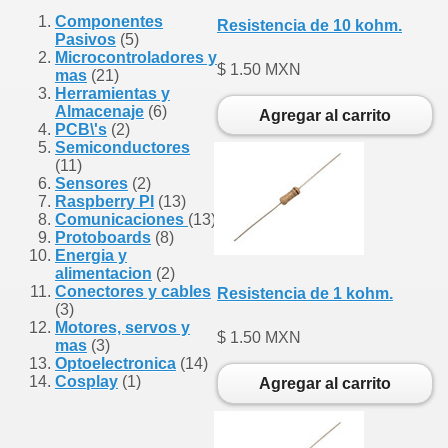
Componentes
Resistencia de 10 kohm.
Pasivos
(5)
Microcontroladores y
$ 1.50 MXN
mas
(21)
Herramientas y
Almacenaje
(6)
Agregar al carrito
PCB\'s
(2)
Semiconductores
(11)
Sensores
(2)
Raspberry PI
(13)
Comunicaciones
(13)
Protoboards
(8)
Energia y
alimentacion
(2)
Conectores y cables
Resistencia de 1 kohm.
(3)
Motores, servos y
$ 1.50 MXN
mas
(3)
Optoelectronica
(14)
Cosplay
(1)
Agregar al carrito