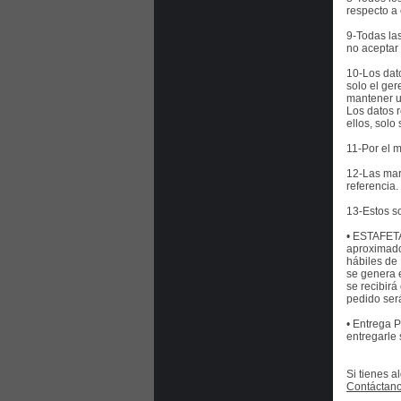
respecto a 
9-Todas la
no aceptar 
10-Los dat
solo el ge
mantener un
Los datos 
ellos, solo
11-Por el m
12-Las mar
referencia.
13-Estos s
• ESTAFETA 
aproximado 
hábiles de 
se genera e
se recibir
pedido será
• Entrega 
entregarle 
Si tienes a
Contáctan