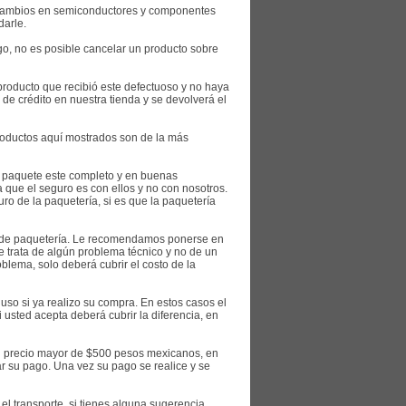
i cambios en semiconductores y componentes
darle.
go, no es posible cancelar un producto sobre
producto que recibió este defectuoso y no haya
 de crédito en nuestra tienda y se devolverá el
productos aquí mostrados son de la más
el paquete este completo y en buenas
a que el seguro es con ellos y no con nosotros.
ro de la paquetería, si es que la paquetería
os de paquetería. Le recomendamos ponerse en
 trata de algún problema técnico y no de un
lema, solo deberá cubrir el costo de la
uso si ya realizo su compra. En estos casos el
i usted acepta deberá cubrir la diferencia, en
un precio mayor de $500 pesos mexicanos, en
ar su pago. Una vez su pago se realice y se
 transporte, si tienes alguna sugerencia