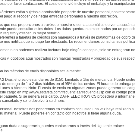
esto por favor contáctanos. El costo del envió incluye el embalaje y la manipulaci
s órdenes están sujetas a aprobación por parte de nuestro personal, nos reservam
el pago al recoger y de negar entregas personales a nuestra discreción.
os que nos proporciones a través de nuestro sistema automático de ventas serán 
rente puede consultar estos datos. Los datos quedaran almacenados por un periodo
 registro y ofrecer un mejor servicio.
referentes a tarjetas de créditos son manejados a través de plataformas de cobro 
 se nos notifica que su pago fue efectuado. Le recomendamos consultar sus política
omento no podemos realizar facturas bajo ningún concepto, solo se entregaran nota
cas y logotipos aquí mostrados son marcas registradas y propiedad de sus respe
on los métodos de envió disponibles actualmente:
2 Días: el precio estándar es de $150. Limitado a 1kg de mercancía. Puede rastrea
de entrega de 1 a 2 días hábiles en el 95% de los envíos. El horario de entrega pu
Lunes a Viernes. Nota: El costo de envío en algunas zonas puede generar un cargo 
ste cargo en http://www.estafeta.com/frecuencias/frecuencia.jsp con el código pos
á el paquete. Si se genera este cargo, DAFR ELECTRONICS procederá a informarle y 
 cancelado y se le devolverá su dinero.
Personal: nosotros nos pondremos en contacto con usted una vez haya realizado su
su material. Puede ponerse en contacto con nosotros si tiene alguna duda.
lguna duda o sugerencia, puedes contactarnos a través del siguiente enlace:
os