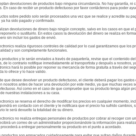
eptan devoluciones de productos bajo ninguna circunstancia. No hay garantía, n
s. En caso de recibir un producto defectuoso por favor contáctenos para poder ayu
uctos sobre pedido solo serán procesados una vez que se realice y acredite su pa
 ya ha sido pagado y confirmado.
alizan devoluciones de dinero bajo ningún concepto, salvo en los casos en que el 
eponerlo o sustituirlo. En estos casos la devolución del dinero se realiza en forma
nero sin incluir los gastos de envió.
ctronics realiza rigurosos controles de calidad por lo cual garantizamos que los 
calidad y son completamente funcionales.
a productos y le serán enviados a través de paquetería, revise que el contenido d
, de lo contrario notifique inmediatamente al transportista y después a nosotros, y
onics hará lo posible por reponer su mercancía de forma gratuita a través del segu
a lo ofrece y lo hace valido.
de que desee devolver un producto defectuoso, el cliente deberá pagar los gast
on nosotros antes de hacer una devolución por este medio, ya que muchas veces se
efectuoso. Así como en el caso de que compruebe que su producto tenga algún prob
de nuestras instalaciones a su casa.
tronics se reserva el derecho de modificar los precios en cualquier momento, incl
pondrá en contacto con el cliente y le notificara que el precio ha sufrido cambios, s
rio le será devuelto la totalidad de su dinero.
ctronics no realiza entregas personales de productos por cobrar al recoger con 
ecibirá un correo de un administrador proporcionándole la información para realiz
e procederá a entregar personalmente su producto en el punto a acordado.
s productos son empacados cuidadosamente para evitar que sufran daños durante el