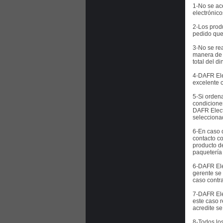
1-No se ac
electrónico
2-Los prod
pedido que
3-No se re
manera de r
total del di
4-DAFR Ele
excelente 
5-Si orden
condiciones
DAFR Electr
seleccionad
6-En caso 
contacto c
producto d
paquetería 
6-DAFR Elec
gerente se 
caso contra
7-DAFR Ele
este caso r
acredite s
8-Todos lo