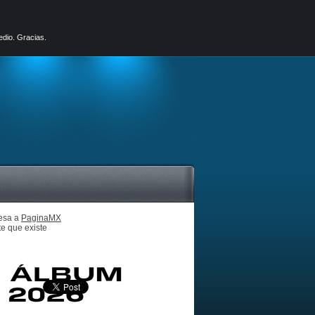
edio. Gracias.
esa a
PaginaMX
e que existe