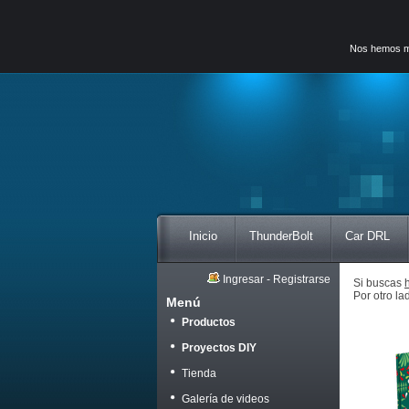
Nos hemos mud
Inicio
ThunderBolt
Car DRL
Ingresar
-
Registrarse
Si buscas
Por otro la
Menú
Productos
Proyectos DIY
Tienda
Galería de videos