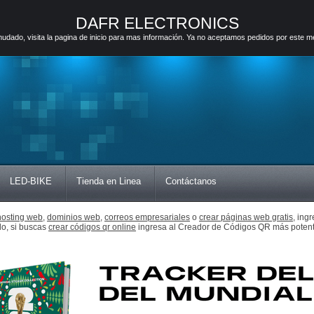
DAFR ELECTRONICS
ado, visita la pagina de inicio para mas información. Ya no aceptamos pedidos por este m
LED-BIKE
Tienda en Linea
Contáctanos
hosting web,
dominios web,
correos empresariales
o
crear páginas web gratis,
ingr
do, si buscas
crear códigos qr online
ingresa al Creador de Códigos QR más potent